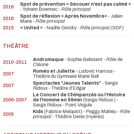
Spot de prévention « Secouer n’est pas calmé »
2016
- Yohann Boennec -
Rôle principal
Spot de réflexion « Après Novembre»
- Julien
2016
Marie -
Rôle principal
2015
« United »
- Nadhir Gondry -
Rôle principal (SDF)
THÉÂTRE
Andromaque
- Sophie Belissent -
Rôle de
2010-2011
Cléone
Roméo et Juliette
- Ludovic Harrous
-
2007
Théâtre du Gymnase Marie Bell
Spectacles "Jeunes Talents"
- Serge
2007
Ridoux
- Théâtre d’Edgar
Le Concert de Chimpanzés ou l’Histoire
2006-2007
de l’Homme en 59min
(Serge Ridoux ) -
Serge Ridoux
- Point-Virgule
Kids
(Fabrice Melquiot) - Peggy Mahieu -
Rôle
2005
principal
- Théâtre Denis (Hyères)