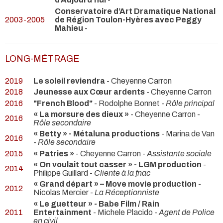
Conservatoire d’Art Dramatique National
2003-2005
de Région Toulon-Hyères avec Peggy
Mahieu
-
LONG-MÉTRAGE
2019
Le soleil reviendra
- Cheyenne Carron
2018
Jeunesse aux Cœur ardents
- Cheyenne Carron
2016
"French Blood"
- Rodolphe Bonnet -
Rôle principal
« La morsure des dieux »
- Cheyenne Carron -
2016
Rôle secondaire
« Betty » - Métaluna productions
- Marina de Van
2016
-
Rôle secondaire
2015
« Patries »
- Cheyenne Carron -
Assistante sociale
« On voulait tout casser » - LGM production
-
2014
Philippe Guillard -
Cliente à la fnac
« Grand départ » – Move movie production
-
2012
Nicolas Mercier -
La Réceptionniste
« Le guetteur » - Babe Film / Rain
2011
Entertainment
- Michele Placido -
Agent de Police
en civil