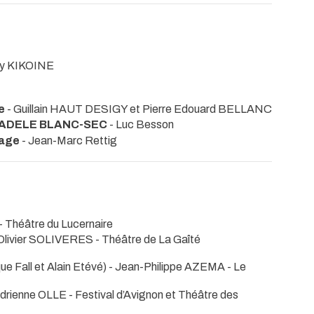
ry KIKOINE
e
- Guillain HAUT DESIGY et Pierre Edouard BELLANC
'ADELE BLANC-SEC
- Luc Besson
age
- Jean-Marc Rettig
- Théâtre du Lucernaire
Olivier SOLIVERES
- Théâtre de La Gaîté
ue Fall et Alain Etévé) - Jean-Philippe AZEMA
- Le
 Adrienne OLLE
- Festival d’Avignon et Théâtre des