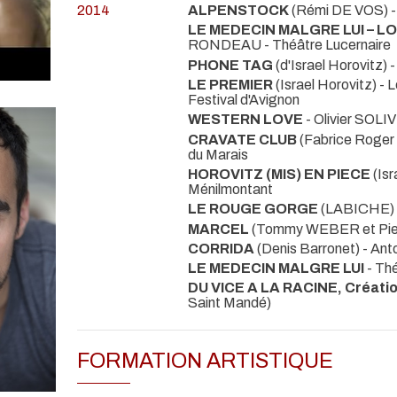
2014
ALPENSTOCK
(Rémi DE VOS)
LE MEDECIN MALGRE LUI – L
RONDEAU
- Théâtre Lucernaire
PHONE TAG
(d'Israel Horovitz)
LE PREMIER
(Israel Horovitz)
Festival d'Avignon
WESTERN LOVE
- Olivier SOL
CRAVATE CLUB
(Fabrice Roge
du Marais
HOROVITZ (MIS) EN PIECE
(Is
Ménilmontant
LE ROUGE GORGE
(LABICHE)
MARCEL
(Tommy WEBER et Pi
CORRIDA
(Denis Barronet) - 
LE MEDECIN MALGRE LUI
- Th
DU VICE A LA RACINE, Créati
Saint Mandé)
FORMATION ARTISTIQUE