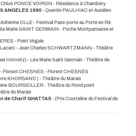
 - Chloé PONCE VOIRON
- Résidence à Chambéry
OS ANGELES 1990
- Quentin PAULHIAC et Aurélien
 - Adrienne OLLE
- Festival Pass-porte au Porte en Ré
 - Léa Marie SAINT GERMAIN
- Poche Montparnasse et
IVERES
- Point Virgule
r Lacan) - Jean Charles SCHWARTZMANN
- Théâtre
rael Horovitz) - Léa Marie Saint Germain
- Théâtre de
 - Florent CHESNES
- Florent CHESNES
erre KHORSAND )
- Théâtre du Marais
Antoine BOURSEILLER
- Théâtre du Rond point
éâtre du Marais
on de Charif GHATTAS
-
(Prix Courteline du Festival de