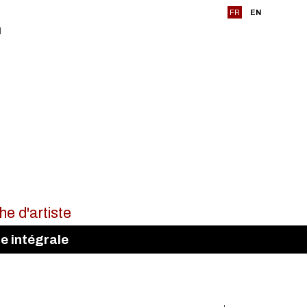
FR
EN
te intégrale