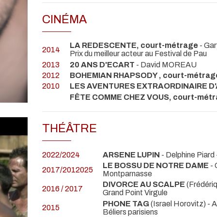
CINÉMA
LA REDESCENTE, court-métrage
- Ga
2014
Prix du meilleur acteur au Festival de Pau
2013
20 ANS D'ECART
- David MOREAU
2012
BOHEMIAN RHAPSODY , court-métrag
2010
LES AVENTURES EXTRAORDINAIRE D
FÊTE COMME CHEZ VOUS, court-métr
THÉÂTRE
2022/2024
ARSENE LUPIN
- Delphine Piard
LE BOSSU DE NOTRE DAME
- 
2017/2012025
Montparnasse
DIVORCE AU SCALPE
(Frédériq
2016 / 2017
Grand Point Virgule
PHONE TAG
(Israel Horovitz) -
2015
Béliers parisiens