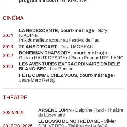
programme court
- G. KIKOINE
CINÉMA
LA REDESCENTE, court-métrage
- Gary
2014
KIKOINE
Prix du meilleur acteur au Festival de Pau
2013
20 ANS D'ECART
- David MOREAU
BOHEMIAN RHAPSODY , court-métrage
-
2012
Guillain HAUT DESIGY et Pierre Edouard BELLANC
LES AVENTURES EXTRAORDINAIRE D'ADELE
2010
BLANC-SEC
- Luc Besson
FÊTE COMME CHEZ VOUS, court-métrage
-
Jean-Marc Rettig
THÉÂTRE
ARSENE LUPIN
- Delphine Piard
- Théâtre
2022/2024
du Lucernaire
LE BOSSU DE NOTRE DAME
- Olivier
2017/2012025
SOLIVERES
- Théâtre de La Gaîté