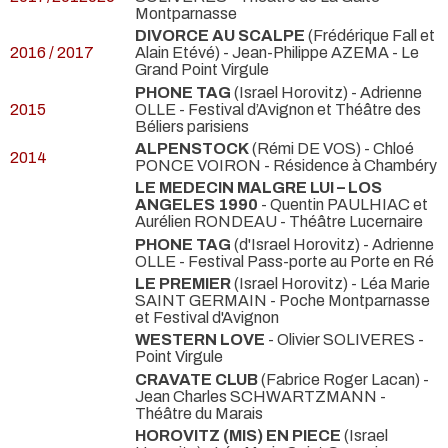
Montparnasse
DIVORCE AU SCALPE
(Frédérique Fall et
2016 / 2017
Alain Etévé) - Jean-Philippe AZEMA
- Le
Grand Point Virgule
PHONE TAG
(Israel Horovitz) - Adrienne
2015
OLLE
- Festival d’Avignon et Théâtre des
Béliers parisiens
ALPENSTOCK
(Rémi DE VOS) - Chloé
2014
PONCE VOIRON
- Résidence à Chambéry
LE MEDECIN MALGRE LUI – LOS
ANGELES 1990
- Quentin PAULHIAC et
Aurélien RONDEAU
- Théâtre Lucernaire
PHONE TAG
(d'Israel Horovitz) - Adrienne
OLLE
- Festival Pass-porte au Porte en Ré
LE PREMIER
(Israel Horovitz) - Léa Marie
SAINT GERMAIN
- Poche Montparnasse
et Festival d'Avignon
WESTERN LOVE
- Olivier SOLIVERES
-
Point Virgule
CRAVATE CLUB
(Fabrice Roger Lacan) -
Jean Charles SCHWARTZMANN
-
Théâtre du Marais
HOROVITZ (MIS) EN PIECE
(Israel