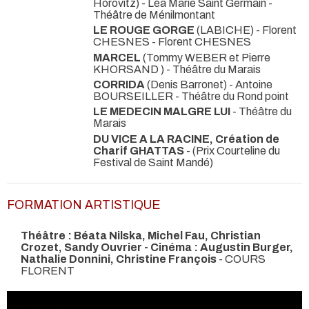
Horovitz) - Léa Marie Saint Germain
-
Théâtre de Ménilmontant
LE ROUGE GORGE
(LABICHE) - Florent
CHESNES
- Florent CHESNES
MARCEL
(Tommy WEBER et Pierre
KHORSAND )
- Théâtre du Marais
CORRIDA
(Denis Barronet) - Antoine
BOURSEILLER
- Théâtre du Rond point
LE MEDECIN MALGRE LUI
- Théâtre du
Marais
DU VICE A LA RACINE, Création de
Charif GHATTAS
-
(Prix Courteline du
Festival de Saint Mandé)
FORMATION ARTISTIQUE
Théâtre : Béata Nilska, Michel Fau, Christian
Crozet, Sandy Ouvrier - Cinéma : Augustin Burger,
Nathalie Donnini, Christine François
- COURS
FLORENT