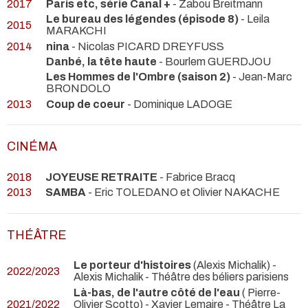
2017
Paris etc, série Canal +
- Zabou Breitmann
Le bureau des légendes (épisode 8)
- Leila
2015
MARAKCHI
2014
nina
- Nicolas PICARD DREYFUSS
Danbé, la tête haute
- Bourlem GUERDJOU
Les Hommes de l'Ombre (saison 2)
- Jean-Marc
BRONDOLO
2013
Coup de coeur
- Dominique LADOGE
CINÉMA
2018
JOYEUSE RETRAITE
- Fabrice Bracq
2013
SAMBA
- Eric TOLEDANO et Olivier NAKACHE
THÉÂTRE
Le porteur d'histoires
(Alexis Michalik) -
2022/2023
Alexis Michalik
- Théâtre des béliers parisiens
Là-bas, de l'autre côté de l'eau
( Pierre-
2021/2022
Olivier Scotto) - Xavier Lemaire
- Théâtre La